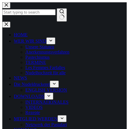
Zum
Inhalt
springen
Keine
Ergebnisse
HOME
WER WIR SIND
Unsere Statuten
Anerkennungsverfahren
Pastechismus
TERMINE
Les Femmes Farfalles
Nudelhochzeit für alle
NEWS
Die Nudeldruckerei
ENGLISH VERSION
DOWNLOADS
INTERNATIONALES
VIDEOS
Rezepte
MITGLIED WERDEN
Netzwerk der Pastafari