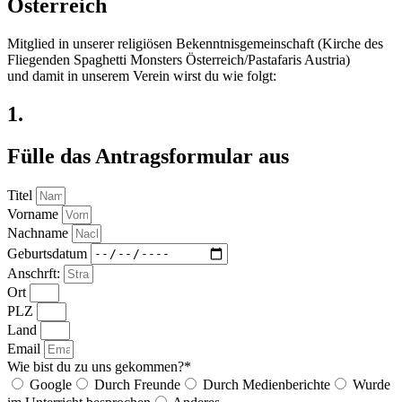
Österreich
Mitglied in unserer religiösen Bekenntnisgemeinschaft (Kirche des
Fliegenden Spaghetti Monsters Österreich/Pastafaris Austria)
und damit in unserem Verein wirst du wie folgt:
1.
Fülle das Antragsformular aus
Titel
Vorname
Nachname
Geburtsdatum
Anschrft:
Ort
PLZ
Land
Email
Wie bist du zu uns gekommen?*
Google
Durch Freunde
Durch Medienberichte
Wurde