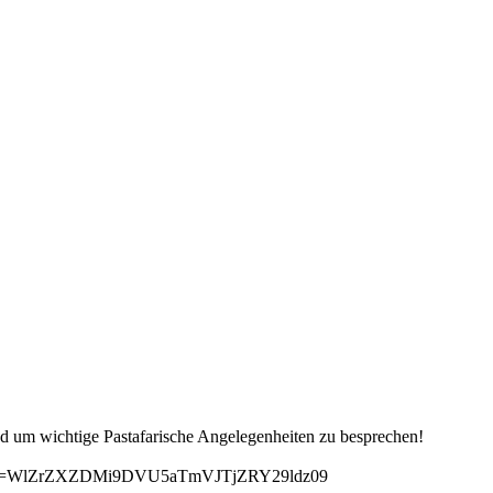
nd um wichtige Pastafarische Angelegenheiten zu besprechen!
40?pwd=WlZrZXZDMi9DVU5aTmVJTjZRY29ldz09