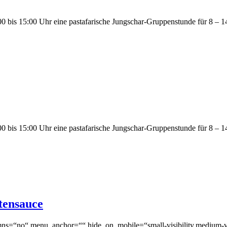
 bis 15:00 Uhr eine pastafarische Jungschar-Gruppenstunde für 8 – 14-
 bis 15:00 Uhr eine pastafarische Jungschar-Gruppenstunde für 8 – 14-
tensauce
ns=“no“ menu_anchor=““ hide_on_mobile=“small-visibility,medium-visib