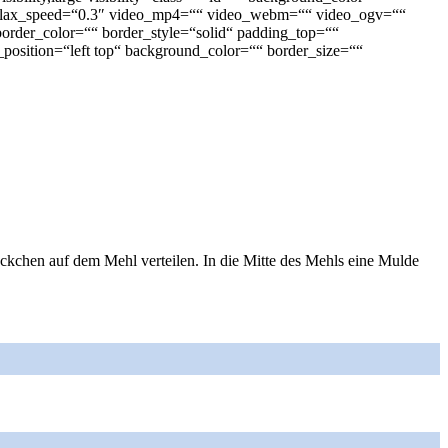
rallax_speed=“0.3″ video_mp4=““ video_webm=““ video_ogv=““
order_color=““ border_style=“solid“ padding_top=““
position=“left top“ background_color=““ border_size=““
öckchen auf dem Mehl verteilen. In die Mitte des Mehls eine Mulde