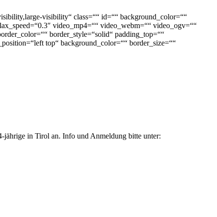
ility,large-visibility“ class=““ id=““ background_color=““
rallax_speed=“0.3″ video_mp4=““ video_webm=““ video_ogv=““
order_color=““ border_style=“solid“ padding_top=““
position=“left top“ background_color=““ border_size=““
jährige in Tirol an. Info und Anmeldung bitte unter: