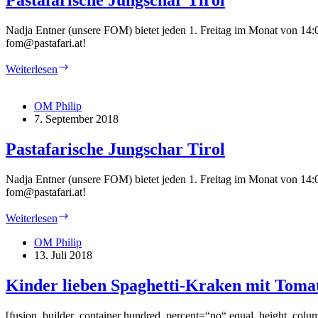
Pastafarische Jungschar Tirol
Nadja Entner (unsere FOM) bietet jeden 1. Freitag im Monat von 14:00
fom@pastafari.at!
Pastafarische
Weiterlesen
Jungschar
Tirol
OM Philip
7. September 2018
Pastafarische Jungschar Tirol
Nadja Entner (unsere FOM) bietet jeden 1. Freitag im Monat von 14:00
fom@pastafari.at!
Pastafarische
Weiterlesen
Jungschar
Tirol
OM Philip
13. Juli 2018
Kinder lieben Spaghetti-Kraken mit Toma
[fusion_builder_container hundred_percent=“no“ equal_height_colum