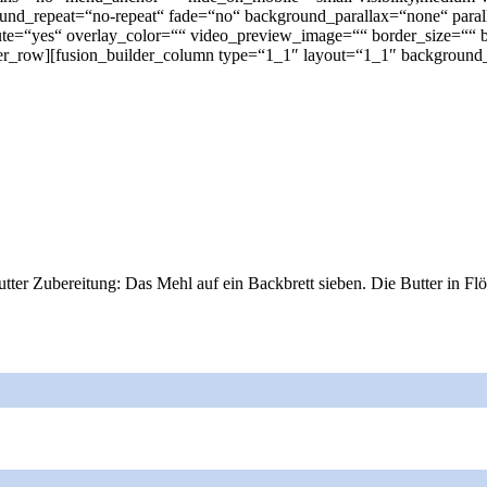
ound_repeat=“no-repeat“ fade=“no“ background_parallax=“none“ pa
te=“yes“ overlay_color=““ video_preview_image=““ border_size=““ b
er_row][fusion_builder_column type=“1_1″ layout=“1_1″ background_
tter Zubereitung: Das Mehl auf ein Backbrett sieben. Die Butter in Fl