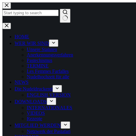
Zum
Inhalt
springen
Keine
Ergebnisse
HOME
WER WIR SIND
Unsere Statuten
Anerkennungsverfahren
Pastechismus
TERMINE
Les Femmes Farfalles
Nudelhochzeit für alle
NEWS
Die Nudeldruckerei
ENGLISH VERSION
DOWNLOADS
INTERNATIONALES
VIDEOS
Rezepte
MITGLIED WERDEN
Netzwerk der Pastafari