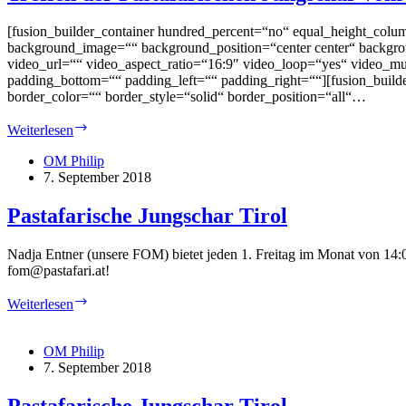
[fusion_builder_container hundred_percent=“no“ equal_height_colum
background_image=““ background_position=“center center“ backgr
video_url=““ video_aspect_ratio=“16:9″ video_loop=“yes“ video_mu
padding_bottom=““ padding_left=““ padding_right=““][fusion_build
border_color=““ border_style=“solid“ border_position=“all“…
Treffen
Weiterlesen
der
Pastafarischen
OM Philip
Jungschar
7. September 2018
vom
7.
Pastafarische Jungschar Tirol
September
2018
Nadja Entner (unsere FOM) bietet jeden 1. Freitag im Monat von 14:00
fom@pastafari.at!
Pastafarische
Weiterlesen
Jungschar
Tirol
OM Philip
7. September 2018