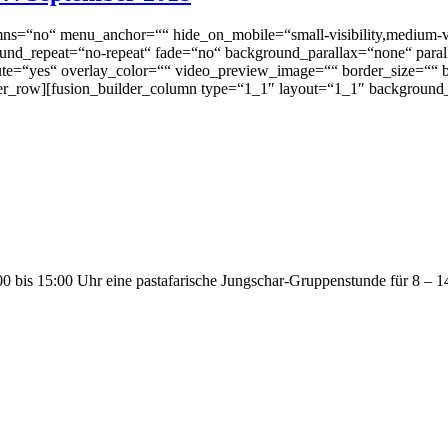
ns=“no“ menu_anchor=““ hide_on_mobile=“small-visibility,medium-visib
ound_repeat=“no-repeat“ fade=“no“ background_parallax=“none“ pa
te=“yes“ overlay_color=““ video_preview_image=““ border_size=““ b
er_row][fusion_builder_column type=“1_1″ layout=“1_1″ background_
 bis 15:00 Uhr eine pastafarische Jungschar-Gruppenstunde für 8 – 14-