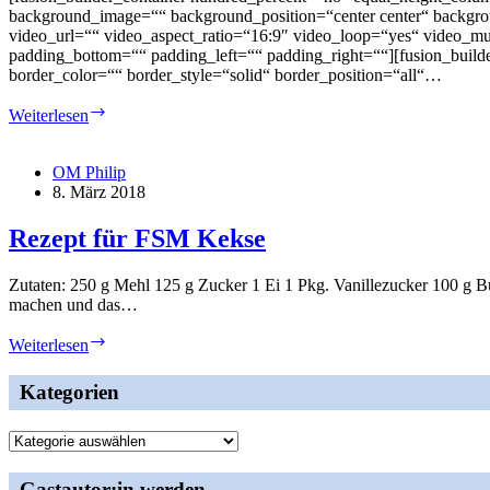
background_image=““ background_position=“center center“ backgr
video_url=““ video_aspect_ratio=“16:9″ video_loop=“yes“ video_mu
padding_bottom=““ padding_left=““ padding_right=““][fusion_build
border_color=““ border_style=“solid“ border_position=“all“…
Kinder
Weiterlesen
lieben
Spaghetti-
Kraken
OM Philip
mit
8. März 2018
Tomatensauce
Rezept für FSM Kekse
Zutaten: 250 g Mehl 125 g Zucker 1 Ei 1 Pkg. Vanillezucker 100 g Bu
machen und das…
Rezept
Weiterlesen
für
FSM
Kategorien
Kekse
Kategorien
Gastautor:in werden