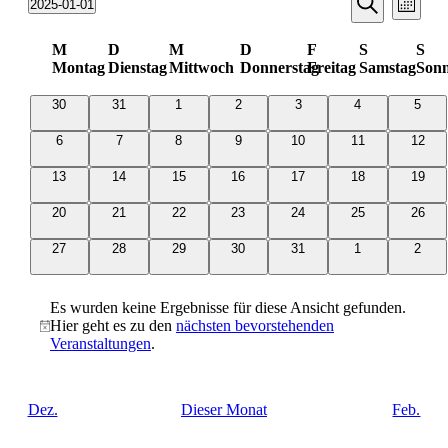
2025-01-01
Monat
Ansic
Suche
Datum
Suche
Navi
wählen.
Kalender
und
M
D
M
D
F
S
S
Montag
Dienstag
Mittwoch
Donnerstag
Freitag
Samstag
Sonn
von
Ansichten
Veranstaltungen
Navigati
0
0
0
0
0
0
0
30
31
1
2
3
4
5
Veranstaltungen
Veranstaltungen
Veranstaltungen
Veranstaltungen
Veranstaltungen
Veranstaltungen
Veran
0
0
0
0
0
0
0
6
7
8
9
10
11
12
Veranstaltungen
Veranstaltungen
Veranstaltungen
Veranstaltungen
Veranstaltungen
Veranstaltungen
Verans
0
0
0
0
0
0
0
13
14
15
16
17
18
19
Veranstaltungen
Veranstaltungen
Veranstaltungen
Veranstaltungen
Veranstaltungen
Veranstaltungen
Verans
0
0
0
0
0
0
0
20
21
22
23
24
25
26
Veranstaltungen
Veranstaltungen
Veranstaltungen
Veranstaltungen
Veranstaltungen
Veranstaltungen
Verans
0
0
0
0
0
0
0
27
28
29
30
31
1
2
Veranstaltungen
Veranstaltungen
Veranstaltungen
Veranstaltungen
Veranstaltungen
Veranstaltungen
Veran
Es wurden keine Ergebnisse für diese Ansicht gefunden.
Hier geht es zu den
nächsten bevorstehenden
Hinweis
Veranstaltungen
.
Dez.
Dieser Monat
Feb.