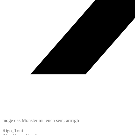
möge das Monster mit euch sein, arrrrgh
Rigo_Toni