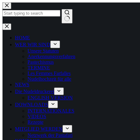
Zum
Inhalt
springen
Keine
Ergebnisse
HOME
WER WIR SIND
Unsere Statuten
Anerkennungsverfahren
Pastechismus
TERMINE
Les Femmes Farfalles
Nudelhochzeit für alle
NEWS
Die Nudeldruckerei
ENGLISH VERSION
DOWNLOADS
INTERNATIONALES
VIDEOS
Rezepte
MITGLIED WERDEN
Netzwerk der Pastafari