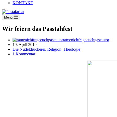
KONTAKT
Menü
Wir feiern das Passtahfest
ramenichfrageeuchgastautor
19. April 2019
Die Nudeldruckerei
,
Religion
,
Theologie
1 Kommentar