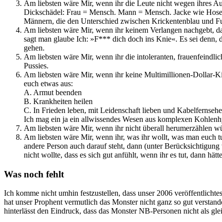
Am liebsten wäre Mir, wenn ihr die Leute nicht wegen ihres Aus
Dickschädel: Frau = Mensch. Mann = Mensch. Jacke wie Hose. Da
Männern, die den Unterschied zwischen Krickentenblau und F
Am liebsten wäre Mir, wenn ihr keinem Verlangen nachgebt, das i
sagt man glaube Ich: »F*** dich doch ins Knie«. Es sei denn, 
gehen.
Am liebsten wäre Mir, wenn ihr die intoleranten, frauenfeindlic
Pussies.
Am liebsten wäre Mir, wenn ihr keine Multimillionen-Dollar-
euch etwas aus:
A. Armut beenden
B. Krankheiten heilen
C. In Frieden leben, mit Leidenschaft lieben und Kabelfernsehe
Ich mag ein ja ein allwissendes Wesen aus komplexen Kohlenhyd
Am liebsten wäre Mir, wenn ihr nicht überall herumerzählen würd
Am liebsten wäre Mir, wenn ihr, was ihr wollt, was man euch tu
andere Person auch darauf steht, dann (unter Berücksichtig
nicht wollte, dass es sich gut anfühlt, wenn ihr es tut, dann hä
Was noch fehlt
Ich komme nicht umhin festzustellen, dass unser 2006 veröffentlichte
hat unser Prophent vermutlich das Monster nicht ganz so gut verstan
hinterlässt den Eindruck, dass das Monster NB-Personen nicht als gl