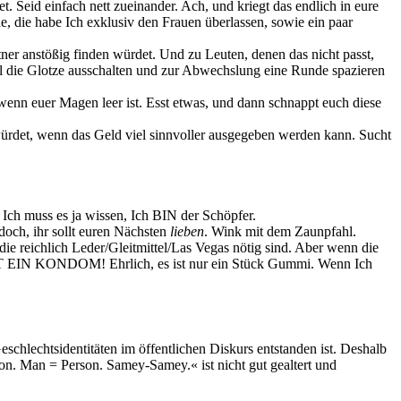
 Seid einfach nett zueinander. Ach, und kriegt das endlich in eure
, die habe Ich exklusiv den Frauen überlassen, sowie ein paar
rtner anstößig finden würdet. Und zu Leuten, denen das nicht passt,
mal die Glotze ausschalten und zur Abwechslung eine Runde spazieren
, wenn euer Magen leer ist. Esst etwas, und dann schnappt euch diese
rdet, wenn das Geld viel sinnvoller ausgegeben werden kann. Sucht
Ich muss es ja wissen, Ich BIN der Schöpfer.
 doch, ihr sollt euren Nächsten
lieben
. Wink mit dem Zaunpfahl.
die reichlich Leder/Gleitmittel/Las Vegas nötig sind. Aber wenn die
HMT EIN KONDOM! Ehrlich, es ist nur ein Stück Gummi. Wenn Ich
schlechtsidentitäten im öffentlichen Diskurs entstanden ist. Deshalb
on. Man = Person. Samey-Samey.« ist nicht gut gealtert und