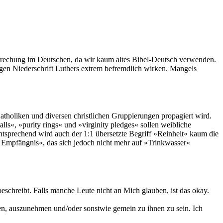
prechung im Deutschen, da wir kaum altes Bibel-Deutsch verwenden.
en Niederschrift Luthers extrem befremdlich wirken. Mangels
atholiken und diversen christlichen Gruppierungen propagiert wird.
alls«, »purity rings« und »virginity pledges« sollen weibliche
tsprechend wird auch der 1:1 übersetzte Begriff »Reinheit« kaum die
n Empfängnis«, das sich jedoch nicht mehr auf »Trinkwasser«
eschreibt. Falls manche Leute nicht an Mich glauben, ist das okay.
en, auszunehmen und/oder sonstwie gemein zu ihnen zu sein. Ich