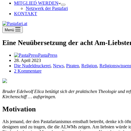
MITGLIED WERDEN
Netzwerk der Pastafari
KONTAKT
Menü
Eine Neuübersetzung der acht Am-Liebst
PastaPress
28. April 2023
Die Nudeldruckerei
,
News
,
Piraten
,
Religion
,
Religionswissens
2 Kommentare
Bruder Edelwolf Elica betätigt sich der praktischen Theologie und 
Kirchenschiff … aufspringen.
Motivation
Als jemand, der den Pastafarianismus ernsthaft betreibt, denke ich 
designen und zu tragen, die die ALWMs zeigen. Am liebsten würde ich