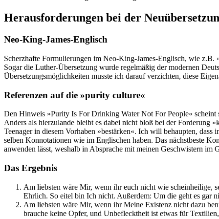
Herausforderungen bei der Neuübersetzu
Neo-King-James-Englisch
Scherzhafte Formulierungen im Neo-King-James-Englisch, wie z.B. »
Sogar die Luther-Übersetzung wurde regelmäßig der modernen Deutsc
Übersetzungsmöglichkeiten musste ich darauf verzichten, diese Eigena
Referenzen auf die »purity culture«
Den Hinweis »Purity Is For Drinking Water Not For People« scheint s
Anders als hierzulande bleibt es dabei nicht bloß bei der Forderung »k
Teenager in diesem Vorhaben »bestärken«. Ich will behaupten, dass 
selben Konnotationen wie im Englischen haben. Das nächstbeste Konze
anwenden lässt, weshalb in Absprache mit meinen Geschwistern im Gl
Das Ergebnis
Am liebsten wäre Mir, wenn ihr euch nicht wie scheinheilige, s
Ehrlich. So eitel bin Ich nicht. Außerdem: Um die geht es gar n
Am liebsten wäre Mir, wenn ihr Meine Existenz nicht dazu ben
brauche keine Opfer, und Unbeflecktheit ist etwas für Textilien