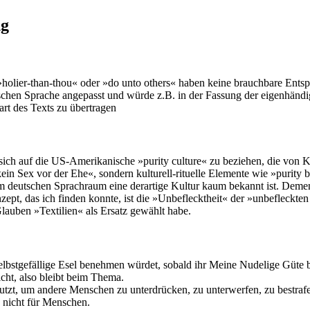
ng
holier-than-thou« oder »do unto others« haben keine brauchbare Ents
hen Sprache angepasst und würde z.B. in der Fassung der eigenhändig
rt des Texts zu übertragen
ich auf die US-Amerikanische »purity culture« zu beziehen, die von K
ein Sex vor der Ehe«, sondern kulturell-rituelle Elemente wie »purity b
im deutschen Sprachraum eine derartige Kultur kaum bekannt ist. Demen
pt, das ich finden konnte, ist die »Unbeflecktheit« der »unbefleckte
auben »Textilien« als Ersatz gewählt habe.
elbstgefällige Esel benehmen würdet, sobald ihr Meine Nudelige Güte b
icht, also bleibt beim Thema.
utzt, um andere Menschen zu unterdrücken, zu unterwerfen, zu bestraf
, nicht für Menschen.