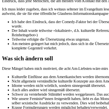
Eindruck, dass jene Menschen, die am meisten vom Kontakt mit den 
Ich muss leider zugeben, dass ich weitaus seltener im Evangelium les
aufweist, die sie für eine öffentliche Glaubens-Informationskampagne
Ich habe den Eindruck, dass der Comedy-Faktor bei der Überse
wurde.
Der Inhalt wurde teilweise »lokalisiert«, d.h. kulturelle Refe
Reinheitsgebot«)
Teilweise erfolgte die Übersetzung etwas ungenau.
Am meisten geärgert hat mich jedoch, dass sich in die Übersetzu
komplette Gegenteil verkehrt.
Was sich ändern soll
Diese Mängel haben mich motiviert, die acht Am-Liebsten-wäre-mirs 
Kulturelle Einflüsse aus dem Amerikanischen werden übernomm
Nicht allgemein verständliche kulturelle Konzepte aus dem Am
Idiome werden nicht wörtlich, sondern sinnegemäß übersetzt.
Auch alles andere wird sinngemäß übersetzt.
Schwer zu verstehende Stilmittel werden weggelassen. Das auc
Wie unsere Feminist*innen festgestellt haben, liebt es das Mons
selber sexistische Ausdrücke zu verwenden. Dies wird beibehal
Krasse Formulierungen werden möglichst behalten/verwendet.