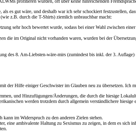
ALWMs profitieren würden, oft über keine hinreichenden Fremdsprache
e, als es gut wäre, und deshalb war ich sehr schockiert festzustellen
 (wie z.B. durch die T-Shirts) ziemlich unbrauchbar macht:
tzung sehr hoch bewertet wurde, sodass bei einer Wahl zwischen einer
renzen die im Original nicht vorhanden waren, wurden bei der Übersetzu
ng des 8. Am-Liebsten-wäre-mirs (zumindest bis inkl. der 3. Auflage) e
mit der Hilfe einiger Geschwister im Glauben neu zu übersetzen. Ich m
men, und Hinzufügungen/Änderungen, die durch die hiesige Lokalultu
erikanischen werden trotzdem durch allgemein verständlichere hiesige 
h kann im Widerspruch zu den anderen Zielen stehen.
ter, eine ambivalente Haltung zu Sexismus zu zeigen, in dem es sich inha
ten.