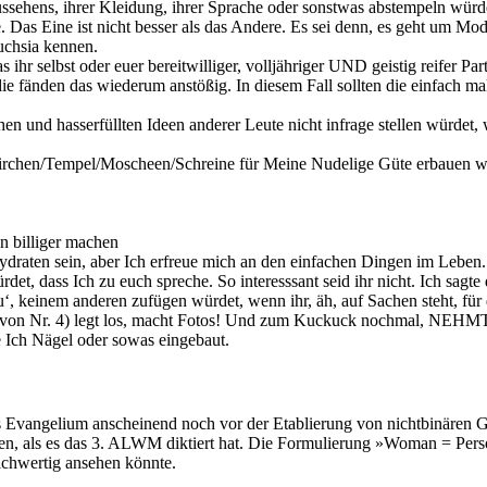
sehens, ihrer Kleidung, ihrer Sprache oder sonstwas abstempeln würdet.
s Eine ist nicht besser als das Andere. Es sei denn, es geht um Mode
uchsia kennen.
hr selbst oder euer bereitwilliger, volljähriger UND geistig reifer Pa
die fänden das wiederum anstößig. In diesem Fall sollten die einfach 
hen und hasserfüllten Ideen anderer Leute nicht infrage stellen würdet
Kirchen/Tempel/Moscheen/Schreine für Meine Nudelige Güte erbauen wü
n billiger machen
raten sein, aber Ich erfreue mich an den einfachen Dingen im Leben. 
et, dass Ich zu euch spreche. So interesssant seid ihr nicht. Ich sagte
‘, keinem anderen zufügen würdet, wenn ihr, äh, auf Sachen steht, für 
ung von Nr. 4) legt los, macht Fotos! Und zum Kuckuck nochmal, NE
tte Ich Nägel oder sowas eingebaut.
s Evangelium anscheinend noch vor der Etablierung von nichtbinären Ge
den, als es das 3. ALWM diktiert hat. Die Formulierung »Woman = Pers
eichwertig ansehen könnte.