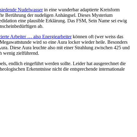
 siedende Nudelwasser
in eine wunderbar adaptierte Kreisform
anfte Berührung der nudeligen Anhängsel. Dieses Mysterium
 Medidation eine plausible Erklärung. Das FSM, Sein Name sei ewig
nscheinbedürftigen ab.
ierte Arbeiter … also Energiearbeiter
können oft (wer weiss das
r Megawattstunde wird so eine Aura locker wieder heile. Besonders
 Aura. Diese Aura leuchte also mit einer Strahlung zwischen 425 und
 wenig zielführend.
ls, endlich eingeführt werden sollte. Leider hat ausgerechnet die
theologischen Erkenntnisse nicht die entsprechende internationale