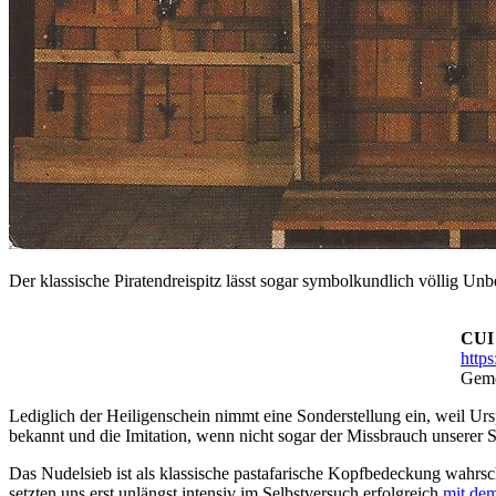
Der klassische Piratendreispitz lässt sogar symbolkundlich völlig Un
CUI
http
Geme
Lediglich der Heiligenschein nimmt eine Sonderstellung ein, weil U
bekannt und die Imitation, wenn nicht sogar der Missbrauch unserer S
Das Nudelsieb ist als klassische pastafarische Kopfbedeckung wahrsche
setzten uns erst unlängst intensiv im Selbstversuch erfolgreich
mit de