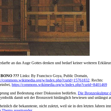
bedarfte an das Auge Gottes denken und bedarf keiner weiteren Erkläru
 BONO ???
Links: By Francisco Goya, Public Domain,
s://commons.wikimedia.org/w/index.php?curid=15761832
. Rechts:
infrei,
https://commons.wikimedia.org/w/index.php?curid=8401469
rsprung und Bedeutung einer Diskussion bedürfen.
Die Bronzeskulptur 
ymbolik damit seit der Bronzezeit hinlänglich bewiesen und unlängst a
inlich die bekannteste, nicht zuletzt, weil sie in den letzten Jahren i
m Thema auseinander
.