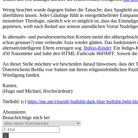
Wenig beachtet wurde dagegen bisher die Tatsache, dass Spaghetti aus 
überführen lassen. Jeder Gläubige fühlt in energetikbefreiter Entsp
monströser Theologie, nämlich wie es möglich ist, dass das Einmalige
gepriesen, wirft nach Bedarf aus seinem unendlichen Vorrat Nudelige
In alternativ- und pseudoesoterischen Kreisen meint der althergebrach
schon genauer?) eine verbeulte Aura wieder glätten. Das funktionier
alternativintelligente Eltern erzeugen sog.
Indigo-Kinder
.
Ein Indigo-K
450 Nanometer und habe den HTML-Farbcode #6F00FF. Soweit die Fak
An dieser Stelle möchten wir bescheiden darauf hinweisen, dass der Th
Österreicherin Bertha von Suttner mit ihrem religionsfeindlichen Pazi
Würdigung fanden.
Ramen.
(Hugo und Michael, Hochwürdene)
Titelbild: (c)
https://me.me/i/purple-bullshit-dark-blue-bullshit-light-
Abonnieren
Benachrichtige mich bei