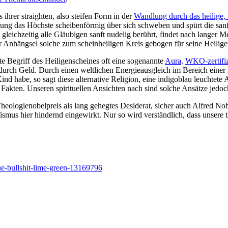
ihrer straighten, also steifen Form in der
Wandlung durch das heilige,
annung das Höchste scheibenförmig über sich schweben und spürt die s
 gleichzeitig alle Gläubigen sanft nudelig berührt, findet nach langer
r Anhängsel solche zum scheinheiligen Kreis gebogen für seine Heilige
te Begriff des Heiligenscheines oft eine sogenannte
Aura
.
WKO-zertifiz
t durch Geld. Durch einen weltlichen Energieausgleich im Bereich eine
ind habe, so sagt diese alternative Religion, eine indigoblau leuchtete
ten. Unseren spirituellen Ansichten nach sind solche Ansätze jedoch
eologienobelpreis als lang gehegtes Desiderat, sicher auch Alfred Nobe
fismus hier hindernd eingewirkt. Nur so wird verständlich, dass unsere 
blue-bullshit-lime-green-13169796