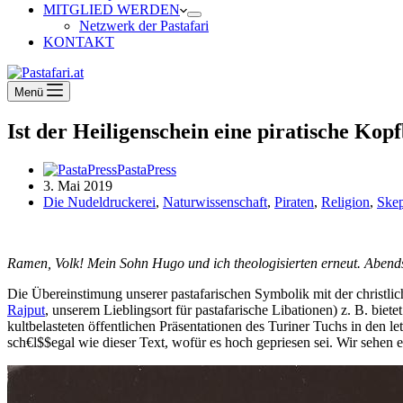
MITGLIED WERDEN
Netzwerk der Pastafari
KONTAKT
Menü
Ist der Heiligenschein eine piratische Ko
PastaPress
3. Mai 2019
Die Nudeldruckerei
,
Naturwissenschaft
,
Piraten
,
Religion
,
Skep
Ramen, Volk! Mein Sohn Hugo und ich theologisierten erneut. Abend
Die Übereinstimung unserer pastafarischen Symbolik mit der christli
Rajput
, unserem Lieblingsort für pastafarische Libationen) z. B. bie
kultbelasteten öffentlichen Präsentationen des Turiner Tuchs in den let
sch€l$$egal wie dieser Text, wofür es hoch gepriesen sei. Wir sehen 