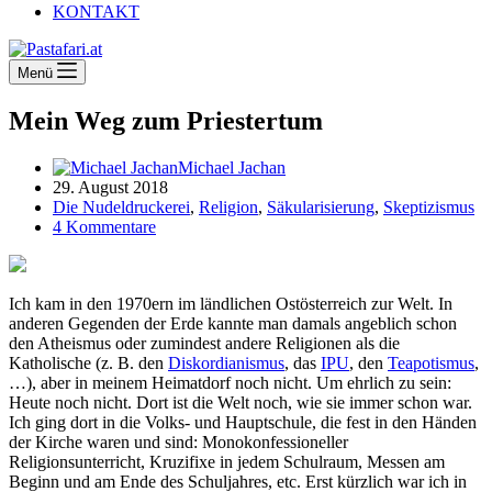
KONTAKT
Menü
Mein Weg zum Priestertum
Michael Jachan
29. August 2018
Die Nudeldruckerei
,
Religion
,
Säkularisierung
,
Skeptizismus
4 Kommentare
Ich kam in den 1970ern im ländlichen Ostösterreich zur Welt. In
anderen Gegenden der Erde kannte man damals angeblich schon
den Atheismus oder zumindest andere Religionen als die
Katholische (z. B. den
Diskordianismus
, das
IPU
, den
Teapotismus
,
…), aber in meinem Heimatdorf noch nicht. Um ehrlich zu sein:
Heute noch nicht. Dort ist die Welt noch, wie sie immer schon war.
Ich ging dort in die Volks- und Hauptschule, die fest in den Händen
der Kirche waren und sind: Monokonfessioneller
Religionsunterricht, Kruzifixe in jedem Schulraum, Messen am
Beginn und am Ende des Schuljahres, etc. Erst kürzlich war ich in