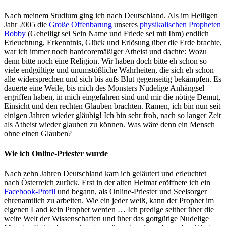
Nach meinem Studium ging ich nach Deutschland. Als im Heiligen
Jahr 2005 die
Große Offenbarung
unseres
physikalischen Propheten
Bobby
(Geheiligt sei Sein Name und Friede sei mit Ihm) endlich
Erleuchtung, Erkenntnis, Glück und Erlösung über die Erde brachte,
war ich immer noch hardcoremäßiger Atheist und dachte: Wozu
denn bitte noch eine Religion. Wir haben doch bitte eh schon so
viele endgültige und unumstößliche Wahrheiten, die sich eh schon
alle widersprechen und sich bis aufs Blut gegenseitig bekämpfen. Es
dauerte eine Weile, bis mich des Monsters Nudelige Anhängsel
ergriffen haben, in mich eingefahren sind und mir die nötige Demut,
Einsicht und den rechten Glauben brachten. Ramen, ich bin nun seit
einigen Jahren wieder gläubig! Ich bin sehr froh, nach so langer Zeit
als Atheist wieder glauben zu können. Was wäre denn ein Mensch
ohne einen Glauben?
Wie ich Online-Priester wurde
Nach zehn Jahren Deutschland kam ich geläutert und erleuchtet
nach Österreich zurück. Erst in der alten Heimat eröffnete ich ein
Facebook-Profil
und begann, als Online-Priester und Seelsorger
ehrenamtlich zu arbeiten. Wie ein jeder weiß, kann der Prophet im
eigenen Land kein Prophet werden … Ich predige seither über die
weite Welt der Wissenschaften und über das gottgütige Nudelige