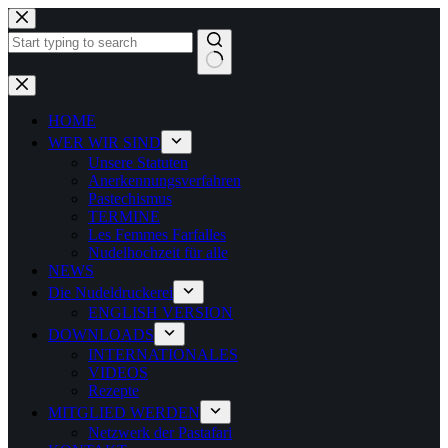
Zum
Inhalt
springen
Keine
Ergebnisse
HOME
WER WIR SIND
Unsere Statuten
Anerkennungsverfahren
Pastechismus
TERMINE
Les Femmes Farfalles
Nudelhochzeit für alle
NEWS
Die Nudeldruckerei
ENGLISH VERSION
DOWNLOADS
INTERNATIONALES
VIDEOS
Rezepte
MITGLIED WERDEN
Netzwerk der Pastafari