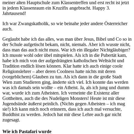
meiner alten Hauptschule zum Klassentreffen und erst recht ist jetzt
in jedem Klassenraum ein Kruzifix angebracht. Happy 3.
Jahrtausend!
Ich war Zwangskatholik, so wie beinahe jeder andere Österreicher
auch.
Geglaubt habe ich das alles, was man über Jesus, Bibel und Co so in
der Schule aufgetischt bekam, nicht, niemals. Aber ich wusste nicht,
dass man das auch nicht muss. War ich ein illegaler Nichtgläubiger?
Ich musste wohl oder übel mitspielen. Als ich in die Pubertät kam,
habe ich mich von der aufgedrängten katholischen Weltsicht und
Tradition endlich lösen können. Klar hatte ich auch einige coole
Religionslehrer – aber deren Coolness hatte nichts mit deren
(vorgeblichem) Glauben zu tun. Als ich dann in die große Stadt
Wien zum Studieren ging, änderte sich viel. Ich konnte das werden
was ich damals sein wollte – ein Atheist. Ja, als ich jung und dumm
war, wurde ich zum Atheisten. Ich verneinte die Existenz aller
Gottheiten, auch die des Nudeligen Monsters! Heute ist mir diese
Jugendsünde äußerst peinlich. (Nichts gegen Atheisten – ich mag
sie!) Ich kann mich noch erinnern, dass ich auch mal versuchte,
Buddhist zu werden. Jedoch hat mir diese Lehre auch gar nicht
zugesagt.
Wie ich Pastafari wurde