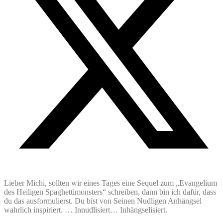
Lieber Michi, sollten wir eines Tages eine Sequel zum „Evangelium
des Heiligen Spaghettimonsters“ schreiben, dann bin ich dafür, dass
du das ausformulierst. Du bist von Seinen Nudligen Anhängsel
wahrlich inspiriert. … Innudlisiert… Inhängselisiert.