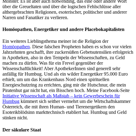
Monster. Es ist aber auch notwending, das eine oder andere Wort
über die Greueltaten und über die logischen Fehlschlüsse aller
althergebrachten Religionen, esoterischer, politischer und anderer
Narren und Fanatiker zu verlieren.
Homöopathen, Energetiker und andere Placebokapitalisten
Ein weiteres Lieblingsthema meiner ist die Religion der
Homöopathen
. Diese falschen Propheten haben es schon vor vielen
Jahrzehnten geschafft, ihre zuckersüßen Gebetsutensilien erfolgreich
in Apotheken, also in den Tempeln der Wissenschaften, zu Geld
machen zu dürfen. Was für ein Frevel gegenüber der
Wissenschaftlichkeit! Aber ApothekerInnen sind generell sehr
anfällig für Humbug. Und als ein wilder Energetiker 95.000 Euro
erhielt, um um das Krankenhaus Nord einen spirituellen
Energieschutzring zu errichten, ging mir die Hutschnur, die mein
Piratenhut gar nicht hat, ein Bisschen hoch. Meine Facebook-Seite
Initiative Wissenschaft als Maßstab – kein Gewerbeschein für
Humbug
kümmert sich seither vermehrt um die Wirtschaftskammer
Österreich, die mit ihren Human- und Tierenergetikern den
Esoterikblödsinn markttechnisch etabliert hat. Humbug und Geld
stinken nicht.
Der säkulare Staat