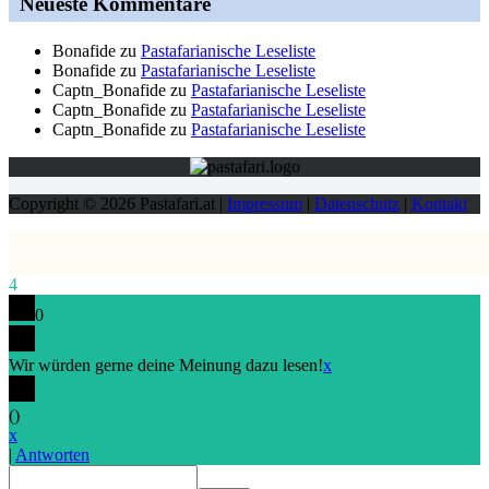
Neueste Kommentare
Bonafide
zu
Pastafarianische Leseliste
Bonafide
zu
Pastafarianische Leseliste
Captn_Bonafide
zu
Pastafarianische Leseliste
Captn_Bonafide
zu
Pastafarianische Leseliste
Captn_Bonafide
zu
Pastafarianische Leseliste
Copyright © 2026 Pastafari.at |
Impressum
|
Datenschutz
|
Kontakt
4
0
Wir würden gerne deine Meinung dazu lesen!
x
(
)
x
|
Antworten