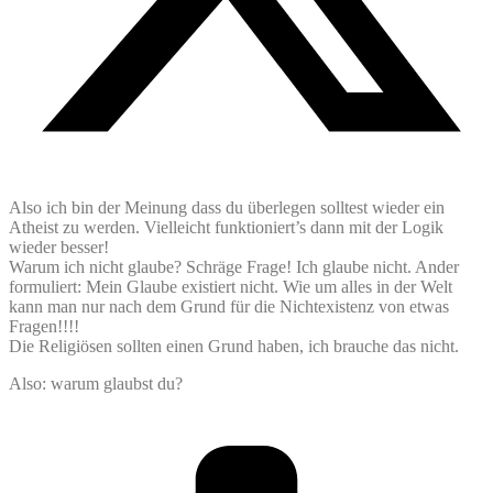
Also ich bin der Meinung dass du überlegen solltest wieder ein
Atheist zu werden. Vielleicht funktioniert’s dann mit der Logik
wieder besser!
Warum ich nicht glaube? Schräge Frage! Ich glaube nicht. Ander
formuliert: Mein Glaube existiert nicht. Wie um alles in der Welt
kann man nur nach dem Grund für die Nichtexistenz von etwas
Fragen!!!!
Die Religiösen sollten einen Grund haben, ich brauche das nicht.
Also: warum glaubst du?