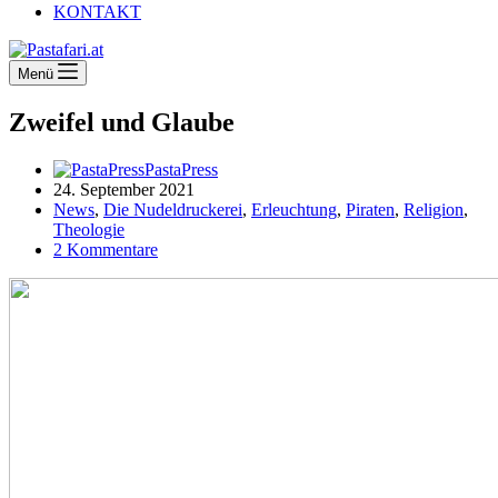
KONTAKT
Menü
Zweifel und Glaube
PastaPress
24. September 2021
News
,
Die Nudeldruckerei
,
Erleuchtung
,
Piraten
,
Religion
,
Theologie
2 Kommentare