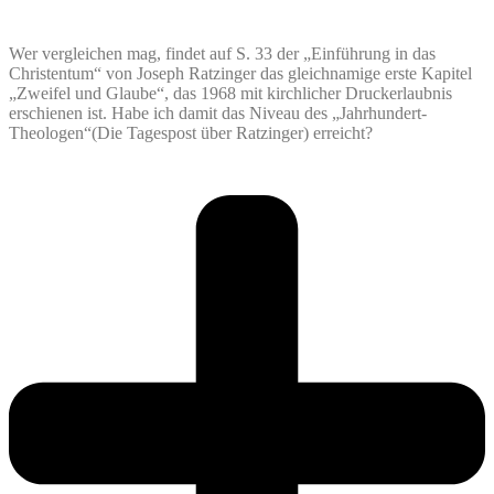
Wer vergleichen mag, findet auf S. 33 der „Einführung in das
Christentum“ von Joseph Ratzinger das gleichnamige erste Kapitel
„Zweifel und Glaube“, das 1968 mit kirchlicher Druckerlaubnis
erschienen ist. Habe ich damit das Niveau des „Jahrhundert-
Theologen“(Die Tagespost über Ratzinger) erreicht?