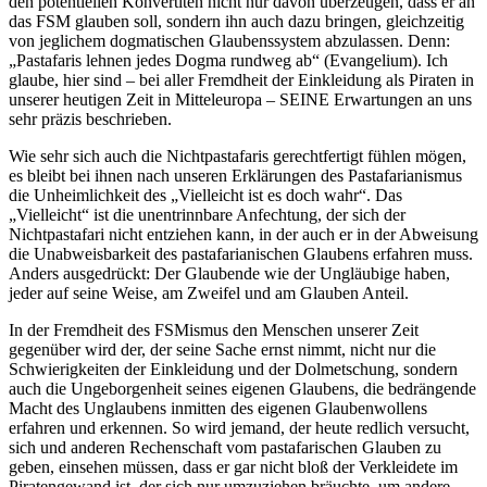
den potentiellen Konvertiten nicht nur davon überzeugen, dass er an
das FSM glauben soll, sondern ihn auch dazu bringen, gleichzeitig
von jeglichem dogmatischen Glaubenssystem abzulassen. Denn:
„Pastafaris lehnen jedes Dogma rundweg ab“ (Evangelium). Ich
glaube, hier sind – bei aller Fremdheit der Einkleidung als Piraten in
unserer heutigen Zeit in Mitteleuropa – SEINE Erwartungen an uns
sehr präzis beschrieben.
Wie sehr sich auch die Nichtpastafaris gerechtfertigt fühlen mögen,
es bleibt bei ihnen nach unseren Erklärungen des Pastafarianismus
die Unheimlichkeit des „Vielleicht ist es doch wahr“. Das
„Vielleicht“ ist die unentrinnbare Anfechtung, der sich der
Nichtpastafari nicht entziehen kann, in der auch er in der Abweisung
die Unabweisbarkeit des pastafarianischen Glaubens erfahren muss.
Anders ausgedrückt: Der Glaubende wie der Ungläubige haben,
jeder auf seine Weise, am Zweifel und am Glauben Anteil.
In der Fremdheit des FSMismus den Menschen unserer Zeit
gegenüber wird der, der seine Sache ernst nimmt, nicht nur die
Schwierigkeiten der Einkleidung und der Dolmetschung, sondern
auch die Ungeborgenheit seines eigenen Glaubens, die bedrängende
Macht des Unglaubens inmitten des eigenen Glaubenwollens
erfahren und erkennen. So wird jemand, der heute redlich versucht,
sich und anderen Rechenschaft vom pastafarischen Glauben zu
geben, einsehen müssen, dass er gar nicht bloß der Verkleidete im
Piratengewand ist, der sich nur umzuziehen bräuchte, um andere