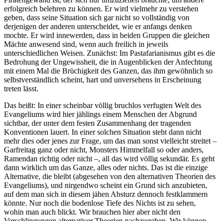
erfolgreich belehren zu können. Er wird vielmehr zu verstehen
geben, dass seine Situation sich gar nicht so vollständig von
derjenigen der anderen unterscheidet, wie er anfangs denken
mochte. Er wird innewerden, dass in beiden Gruppen die gleichen
Mächte anwesend sind, wenn auch freilich in jeweils
unterschiedlichen Weisen. Zunächst: Im Pastafarianismus gibt es die
Bedrohung der Ungewissheit, die in Augenblicken der Anfechtung
mit einem Mal die Brüchigkeit des Ganzen, das ihm gewöhnlich so
selbstverständlich scheint, hart und unversehens in Erscheinung
treten lässt.
Das heißt: In einer scheinbar völlig bruchlos verfugten Welt des
Evangeliums wird hier jählings einem Menschen der Abgrund
sichtbar, der unter dem festen Zusammenhang der tragenden
Konventionen lauert. In einer solchen Situation steht dann nicht
mehr dies oder jenes zur Frage, um das man sonst vielleicht streitet –
Garfreitag ganz oder nicht, Monsters Himmelfall so oder anders,
Ramendan richtig oder nicht –, all das wird völlig sekundär. Es geht
dann wirklich um das Ganze, alles oder nichts. Das ist die einzige
Alternative, die bleibt (abgesehen von den alternativen Theorien des
Evangeliums), und nirgendwo scheint ein Grund sich anzubieten,
auf dem man sich in diesem jähen Absturz dennoch festklammern
könnte. Nur noch die bodenlose Tiefe des Nichts ist zu sehen,
wohin man auch blickt. Wir brauchen hier aber nicht den
Verschlingungen alternativer Theorien nachzugehen. Wir können