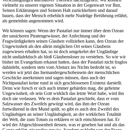
vielmehr zu unserer eigenen Situation in der Gegenwart vor Ihm,
Seinen Erklärungen und Seinem Halt zurückkehren und darauf
bauen, dass der Mensch erheblich mehr Nudelige Berührung erfährt,
als gemeinhin angenommen wird.
Wir können sagen: Wenn der Pastafari nur immer über dem Ozean
der unsicheren Piratengewässer, der Anfechtung und der
Fragwürdigkeiten seinen Glauben vollziehen kann, den Ozean der
Ungewissheit als den allein möglichen Ort seines Glaubens
zugewiesen erhalten hat, so ist doch umgekehrt der Ungläubige
nicht undialektisch als bloß Glaubensloser zu verstehen. So wie wir
bisher im Evangelium erkannt hatten, dass der Pastafari nicht fraglos
dahinlebt, sondern stets vom Absturz ins Nichts bedroht ist, so
werden wir jetzt das Ineinandergeschobensein der menschlichen
Geschicke anerkennen und sagen müssen, dass auch der
Nichtpastafari keine rund in sich geschlossenen Existenz darstellt.
Denn wie forsch er sich auch immer gebärden mag, die geheime
Ungewissheit, ob sein Gott wirklich das letzte Wort habe, wird ihn
doch nie verlassen. Wie es dem Pastafari geschieht, dass er vom
Salzwasser des Zweifels gewürgt wird, das ihm der Ozean
fortwährend in den Mund spült, so gibt es auch den Zweifel des
Ungläubigen an seiner Ungläubigkeit, an der wirklichen Totalität
der Welt, die zum Totum zu erklären er sich entschlossen hat. Er
wird der Abgeschlossenheit dessen, was er gesehen hat und als das
Ganze erklärt, nie restlos gewiss. Sondern er bleibt von der Frage