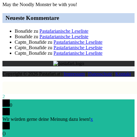
May the Noodly Monster be with you!
Neueste Kommentare
Bonafide
zu
Pastafarianische Leseliste
Bonafide
zu
Pastafarianische Leseliste
Captn_Bonafide
zu
Pastafarianische Leseliste
Captn_Bonafide
zu
Pastafarianische Leseliste
Captn_Bonafide
zu
Pastafarianische Leseliste
Copyright © 2026 Pastafari.at |
Impressum
|
Datenschutz
|
Kontakt
2
0
Wir würden gerne deine Meinung dazu lesen!
x
(
)