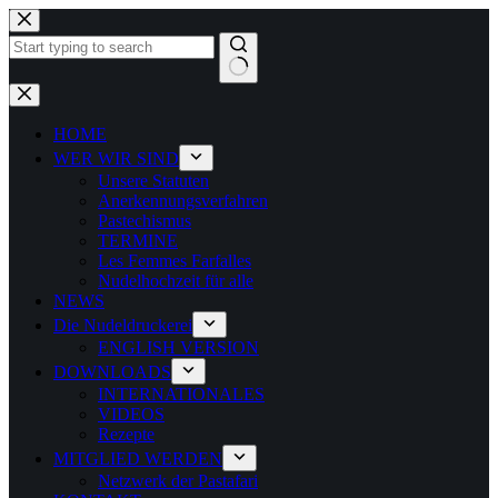
Zum
Inhalt
springen
Keine
Ergebnisse
HOME
WER WIR SIND
Unsere Statuten
Anerkennungsverfahren
Pastechismus
TERMINE
Les Femmes Farfalles
Nudelhochzeit für alle
NEWS
Die Nudeldruckerei
ENGLISH VERSION
DOWNLOADS
INTERNATIONALES
VIDEOS
Rezepte
MITGLIED WERDEN
Netzwerk der Pastafari