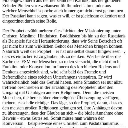
Piratengewändern aus der neuzeitlichen Karibik, aus der goldenen
Zeit der Piraten vor zweitausendfünfhundert Jahren oder aus
welcher Menschheitsepoche auch immer gar nicht ernst genommen.
Der Pastafari kann sagen, was er will, er ist gleichsam etikettiert und
eingeordnet durch seine Rolle.
Der Prophet erzählt mehrere Geschichten der Missionierung unter
Christen, Muslime, Hinduisten, Buddhisten bis hin zu den Rastafaris
als Beispiele für die Herausforderung, dass wir Seine Botschaft oft
gar nicht bis zum wirklichen Gehör des Menschen bringen können.
Natürlich weiß der Prophet – er hat uns selbst darauf hingewiesen –,
dass es einfacher ist zu glauben als zu denken. Wer heute über die
Sache des FSM vor Menschen zu reden versucht, die nicht durch
Funktion oder Konvention im Innern des kirchlichen Redens und
Denkens angesiedelt sind, wird sehr bald das Fremde und
Befremdliche eines solchen Unterfangens verspüren. Er wird
wahrscheinlich bald das Gefühl haben, seine Situation sei nur allzu
treffend beschrieben in der Erzählung des Propheten über den
Umgang mit Gläubigen anderer Religionen. Denn die meisten
Menschen, die bereits über eine religiöse Überzeugung verfügen,
meinen, es sei die richtige. Das läge, so der Prophet, daran, dass es
den meisten großen Religionen gelungen sei, ihre Anhänger davon
zu überzeugen, dass der Glaube an sich – die bloße Annahme ohne
Beweis – etwas Gutes sei. Somit müsse man währen der
Konversion – beispielweise eines Christen zum Pastafarianismus –