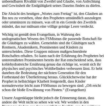
unbeendbaren Rivalität von Zweifel und Glaube, von Anfechtung
und Gewissheit die Endgültigkeit seines Daseins finden zu dürfen.
Die Absicht des heutigen „Wortes zum Freitag“ ist, den Glauben an
Ihn neu zu verstehen, ohne den Propheten umständlich auszulegen
oder ummünzen zu müssen, was oft in ein Gerede des Zweifels
mündet, das nur mühsam eine völlige geistige Leere verdeckt.
Wichtig ist gemäß dem Evangelium, in Wahrung des
undogmatischen Wesens des FSMismus die passende Botschaft für
die Gläubigen zu wählen. Gemeinhin sind die Gläubigen nach
Rentnern, Akademikern, Prominenten und Kindern zu
unterscheiden. Diese Gruppen müssen maßgeschneiderte
Botschaften erhalten. So kann nach der Erfahrung des Propheten bei
unterernährten Prominenten bereits der Rat entscheidend sein, dass
kohlehydratreiche Ernährung genau das richtige ist, womit sich ihr
physisches und psychisches Wohlbefinden verbessern lässt. Er hebt
daneben die Bedeutung der nächsten Generation für den
Fortbestand der Überlieferung heraus. Glücklicherweise hat der
Prophet in hellsichtiger Klarheit festgestellt, dass Kinder
normalerweise leicht zum FSMismus zu bewegen sind: „Oft reicht
schon die bloße Erwähnung von Piraten.“ (Evangelium)
Unsere Augenklappe bleibt jedoch die Erinnerung daran, dass
andere die Welt nicht so sehen wie wir. Wir werden in den