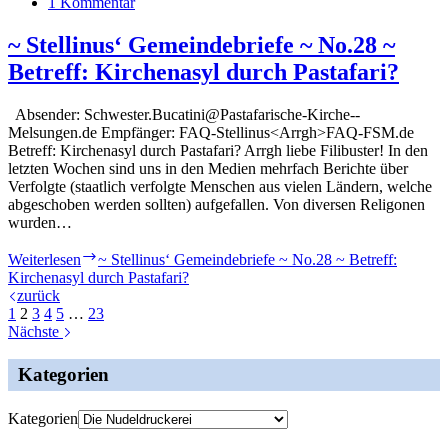
1 Kommentar
~ Stellinus‘ Gemeindebriefe ~ No.28 ~
Betreff: Kirchenasyl durch Pastafari?
Absender: Schwester.Bucatini@Pastafarische­-Kirche-­
Melsungen.de Empfänger: FAQ-Stellinus<Arrgh>FAQ-FSM.de
Betreff: Kirchenasyl durch Pastafari? Arrgh liebe Filibuster! In den
letzten Wochen sind uns in den Medien mehrfach Berichte über
Verfolgte (staatlich verfolgte Menschen aus vielen Ländern, welche
ab­geschoben werden sollten) aufgefallen. Von diversen Religonen
wurden…
Weiterlesen
~ Stellinus‘ Gemeindebriefe ~ No.28 ~ Betreff:
Kirchenasyl durch Pastafari?
zurück
1
2
3
4
5
…
23
Nächste
Kategorien
Kategorien