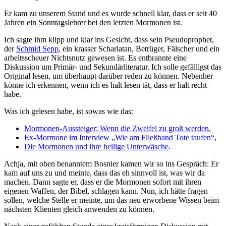
Er kam zu unserem Stand und es wurde schnell klar, dass er seit 40
Jahren ein Sonntagslehrer bei den letzten Mormonen ist.
Ich sagte ihm klipp und klar ins Gesicht, dass sein Pseudoprophet,
der
Schmid Sepp
, ein krasser Scharlatan, Betrüger, Fälscher und ein
arbeitsscheuer Nichtsnutz gewesen ist. Es entbrannte eine
Diskussion um Primär- und Sekundärliteratur. Ich solle gefälligst das
Original lesen, um überhaupt darüber reden zu können. Nebenher
könne ich erkennen, wenn ich es halt lesen tät, dass er halt recht
habe.
Was ich gelesen habe, ist sowas wie das:
Mormonen-Aussteiger: Wenn die Zweifel zu groß werden
,
Ex-Mormone im Interview „Wie am Fließband Tote taufen“
,
Die Mormonen und ihre heilige Unterwäsche
.
Achja, mit oben benanntem Bosnier kamen wir so ins Gespräch: Er
kam auf uns zu und meinte, dass das eh sinnvoll ist, was wir da
machen. Dann sagte er, dass er die Mormonen sofort mit ihren
eigenen Waffen, der Bibel, schlagen kann. Nun, ich hätte fragen
sollen, welche Stelle er meinte, um das neu erworbene Wissen beim
nächsten Klienten gleich anwenden zu können.