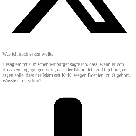
Was ich noch sagen wollte:
Besagtem muslimischen Mitbürger sagte ich, dass, wenn er von
Rassisten angegangen wird, dass der Islam nicht zu Ö gehöre, er
sagen solle, dass der Islam seit KuK, wegen Bosnien, zu Ö gehört.
Wusste er eh schon?