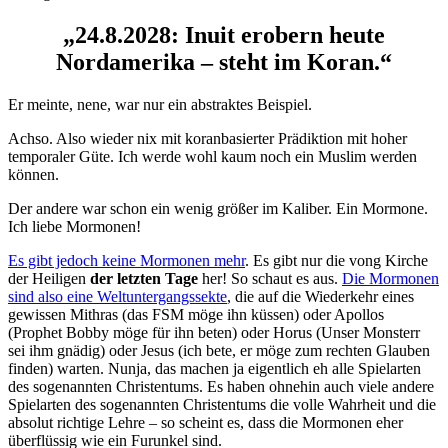
„24.8.2028: Inuit erobern heute
Nordamerika – steht im Koran.“
Er meinte, nene, war nur ein abstraktes Beispiel.
Achso. Also wieder nix mit koranbasierter Prädiktion mit hoher
temporaler Güte. Ich werde wohl kaum noch ein Muslim werden
können.
Der andere war schon ein wenig größer im Kaliber. Ein Mormone.
Ich liebe Mormonen!
Es gibt jedoch keine Mormonen mehr
. Es gibt nur die vong Kirche
der Heiligen
der letzten Tage
her! So schaut es aus.
Die Mormonen
sind also eine Weltuntergangssekte
, die auf die Wiederkehr eines
gewissen Mithras (das FSM möge ihn küssen) oder Apollos
(Prophet Bobby möge für ihn beten) oder Horus (Unser Monsterr
sei ihm gnädig) oder Jesus (ich bete, er möge zum rechten Glauben
finden) warten. Nunja, das machen ja eigentlich eh alle Spielarten
des sogenannten Christentums. Es haben ohnehin auch viele andere
Spielarten des sogenannten Christentums die volle Wahrheit und die
absolut richtige Lehre – so scheint es, dass die Mormonen eher
überflüssig wie ein Furunkel sind.