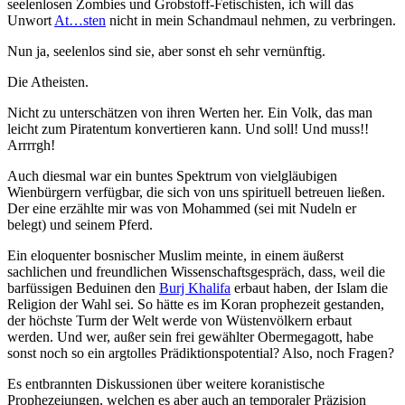
seelenlosen Zombies und Grobstoff-Fetischisten, ich will das
Unwort
At…sten
nicht in mein Schandmaul nehmen, zu verbringen.
Nun ja, seelenlos sind sie, aber sonst eh sehr vernünftig.
Die Atheisten.
Nicht zu unterschätzen von ihren Werten her. Ein Volk, das man
leicht zum Piratentum konvertieren kann. Und soll! Und muss!!
Arrrrgh!
Auch diesmal war ein buntes Spektrum von vielgläubigen
Wienbürgern verfügbar, die sich von uns spirituell betreuen ließen.
Der eine erzählte mir was von Mohammed (sei mit Nudeln er
belegt) und seinem Pferd.
Ein eloquenter bosnischer Muslim meinte, in einem äußerst
sachlichen und freundlichen Wissenschaftsgespräch, dass, weil die
barfüssigen Beduinen den
Burj Khalifa
erbaut haben, der Islam die
Religion der Wahl sei. So hätte es im Koran prophezeit gestanden,
der höchste Turm der Welt werde von Wüstenvölkern erbaut
werden. Und wer, außer sein frei gewählter Obermegagott, habe
sonst noch so ein argtolles Prädiktionspotential? Also, noch Fragen?
Es entbrannten Diskussionen über weitere koranistische
Prophezeiungen, welchen es aber auch an temporaler Präzision