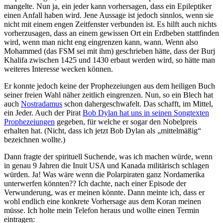
mangelte. Nun ja, ein jeder kann vorhersagen, dass ein Epileptiker
einen Anfall haben wird. Jene Aussage ist jedoch sinnlos, wenn sie
nicht mit einem engen Zeitfenster verbunden ist. Es hilft auch nichts
vorherzusagen, dass an einem gewissen Ort ein Erdbeben stattfinden
wird, wenn man nicht eng eingrenzen kann, wann. Wenn also
Mohammed (das FSM sei mit ihm) geschrieben hätte, dass der Burj
Khalifa zwischen 1425 und 1430 erbaut werden wird, so hätte man
weiteres Interesse wecken können.
Er konnte jedoch keine der Prophezeiungen aus dem heiligen Buch
seiner freien Wahl näher zeitlich eingrenzen. Nun, so ein Blech hat
auch
Nostradamus
schon dahergeschwafelt. Das schafft, im Mittel,
ein Jeder. Auch der Pirat
Bob Dylan hat uns in seinen Songtexten
Prophezeiungen
gegeben, für welche er sogar den Nobelpreis
erhalten hat. (Nicht, dass ich jetzt Bob Dylan als „mittelmäßig“
bezeichnen wollte.)
Dann fragte der spirituell Suchende, was ich machen würde, wenn
in genau 9 Jahren die Inuit USA und Kanada militärisch schlagen
würden. Ja! Was wäre wenn die Polarpiraten ganz Nordamerika
unterwerfen könnten?? Ich dachte, nach einer Episode der
Verwunderung, was er meinen könnte. Dann meinte ich, dass er
wohl endlich eine konkrete Vorhersage aus dem Koran meinen
müsse. Ich holte mein Telefon heraus und wollte einen Termin
eintragen: