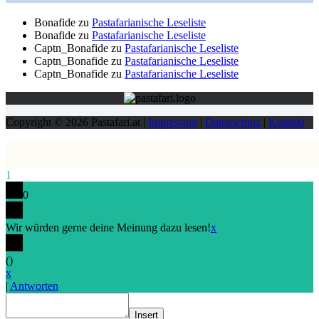
Bonafide
zu
Pastafarianische Leseliste
Bonafide
zu
Pastafarianische Leseliste
Captn_Bonafide
zu
Pastafarianische Leseliste
Captn_Bonafide
zu
Pastafarianische Leseliste
Captn_Bonafide
zu
Pastafarianische Leseliste
Copyright © 2026 Pastafari.at |
Impressum
|
Datenschutz
|
Kontakt
1
0
Wir würden gerne deine Meinung dazu lesen!
x
(
)
x
|
Antworten
Insert