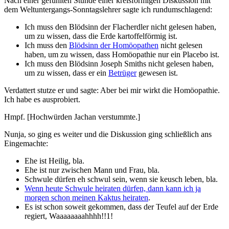
Nach einer gefühlten Stunde einer kreisförmigen Diskussion mit
dem Weltuntergangs-Sonntagslehrer sagte ich rundumschlagend:
Ich muss den Blödsinn der Flacherdler nicht gelesen haben,
um zu wissen, dass die Erde kartoffelförmig ist.
Ich muss den
Blödsinn der Homöopathen
nicht gelesen
haben, um zu wissen, dass Homöopathie nur ein Placebo ist.
Ich muss den Blödsinn Joseph Smiths nicht gelesen haben,
um zu wissen, dass er ein
Betrüger
gewesen ist.
Verdattert stutze er und sagte: Aber bei mir wirkt die Homöopathie.
Ich habe es ausprobiert.
Hmpf. [Hochwürden Jachan verstummte.]
Nunja, so ging es weiter und die Diskussion ging schließlich ans
Eingemachte:
Ehe ist Heilig, bla.
Ehe ist nur zwischen Mann und Frau, bla.
Schwule dürfen eh schwul sein, wenn sie keusch leben, bla.
Wenn heute Schwule heiraten dürfen, dann kann ich ja
morgen schon meinen Kaktus heiraten
.
Es ist schon soweit gekommen, dass der Teufel auf der Erde
regiert, Waaaaaaaahhhh!!1!