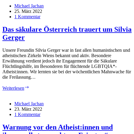
—
Michael Jachan
First
25. März 2022
Light
1 Kommentar
of
the
Das säkulare Österreich trauert um Silvia
James
Gerger
Webb
Space
Telescope:
Unsere Freundin Silvia Gerger war in fast allen humanistischen und
Russell’s
atheistischen Zirkeln Wiens bekannt und aktiv. Besondere
teapot
Erwähnung verdient jedoch ihr Engagement für die Säkulare
spotted
Flüchtlingshilfe, im Besonderen für flüchtende LGBTQIA*-
—
Atheist:innen. Wir lernten sie bei der wöchentlichen Mahnwache für
Will
die Freilassung…
further
kitchen
Das
Weiterlesen
utensils
säkulare
follow?
Österreich
—
trauert
Michael Jachan
Breaking
um
23. März 2022
News
Silvia
1 Kommentar
Gerger
Warnung vor den Atheist:innen und