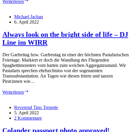
Ankündigung:
Weiterlesen
Dr.
Florian
Freistetter
Michael Jachan
und
6. April 2022
Dr.
Ruth
Always look on the bright side of life – DJ
Grützbauch:
Line im WIRR
„Das
Universum:
Vom
Der Garfreitag bzw. Garfreutag ist einer der höchsten Pastafarischen
Urknall
Feiertage. Markiert er doch die Wandlung des Fliegenden
zur
Spaghettimonsters vom harten zum weichen Aggregatzustand. Wir
Klimakrise“
Pastafaris sprechen ehrfurchtslos von der sogenannten
Transsubstantiation. An Tagen wie diesen feiern und tanzen
Pirat:innen wie…
Always
Weiterlesen
look
on
the
Reverend Tino Trenette
bright
5. April 2022
side
2 Kommentare
of
life
Colander passport photo approved!