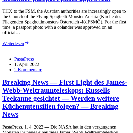
–
DJ
THX to the FSM, the Austrian authorities are increasingly open to
Line
the Church of the Flying Spaghetti Monster Austria (Kirche des
im
Fliegenden Spaghettimonsters Österreich -KdFSMÖ). For the first
WIRR
time, a passport photo with a colander was approved on an
official…
Colander
Weiterlesen
passport
photo
approved!
PastaPress
1. April 2022
2 Kommentare
Breaking News — First Light des James-
Webb-Weltraumteleskops: Russells
Teekanne gesichtet — Werden weitere
Küchenutensilien folgen? — Breaking
News
PastaPress, 1. 4. 2022 — Die NASA hat in den vergangenen
Monaten ihr neues einäugiges James-Webb-Weltraumteleskop