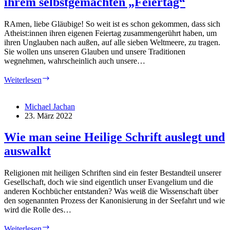
ihrem selbstgemachten „Feiertag“
RAmen, liebe Gläubige! So weit ist es schon gekommen, dass sich
Atheist:innen ihren eigenen Feiertag zusammengerührt haben, um
ihren Unglauben nach außen, auf alle sieben Weltmeere, zu tragen.
Sie wollen uns unseren Glauben und unsere Traditionen
wegnehmen, wahrscheinlich auch unsere…
Warnung
Weiterlesen
vor
den
Atheist:innen
Michael Jachan
und
23. März 2022
ihrem
selbstgemachten
Wie man seine Heilige Schrift auslegt und
„Feiertag“
auswalkt
Religionen mit heiligen Schriften sind ein fester Bestandteil unserer
Gesellschaft, doch wie sind eigentlich unser Evangelium und die
anderen Kochbücher entstanden? Was weiß die Wissenschaft über
den sogenannten Prozess der Kanonisierung in der Seefahrt und wie
wird die Rolle des…
Wie
Weiterlesen