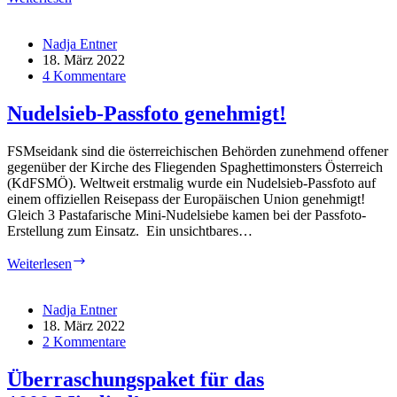
man
seine
Heilige
Nadja Entner
Schrift
18. März 2022
auslegt
4 Kommentare
und
auswalkt
Nudelsieb-Passfoto genehmigt!
FSMseidank sind die österreichischen Behörden zunehmend offener
gegenüber der Kirche des Fliegenden Spaghettimonsters Österreich
(KdFSMÖ). Weltweit erstmalig wurde ein Nudelsieb-Passfoto auf
einem offiziellen Reisepass der Europäischen Union genehmigt!
Gleich 3 Pastafarische Mini-Nudelsiebe kamen bei der Passfoto-
Erstellung zum Einsatz. Ein unsichtbares…
Nudelsieb-
Weiterlesen
Passfoto
genehmigt!
Nadja Entner
18. März 2022
2 Kommentare
Überraschungspaket für das