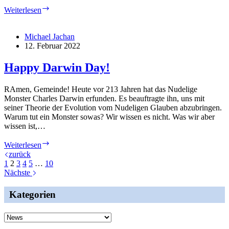
Aus
Weiterlesen
gegebenem
Anlass:
Werbung
Michael Jachan
für
12. Februar 2022
ein
humanitäres
Happy Darwin Day!
Hilfsprojekt
RAmen, Gemeinde! Heute vor 213 Jahren hat das Nudelige
Monster Charles Darwin erfunden. Es beauftragte ihn, uns mit
seiner Theorie der Evolution vom Nudeligen Glauben abzubringen.
Warum tut ein Monster sowas? Wir wissen es nicht. Was wir aber
wissen ist,…
Happy
Weiterlesen
Darwin
zurück
Day!
1
2
3
4
5
…
10
Nächste
Kategorien
Kategorien