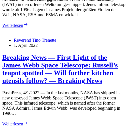
(JWST) in den offenen Weltraum geschippert. Jenes Infrarotteleskop
wurde ab 1996 als gemeinsames Projekt der größten Flotten der
Welt, NASA, ESA und FSMA entwickelt…
Breaking
Weiterlesen
News
—
First
Reverend Tino Trenette
Light
1. April 2022
des
James-
Breaking News — First Light of the
Webb-
James Webb Space Telescope: Russell’s
Weltraumteleskops:
Russells
teapot spotted — Will further kitchen
Teekanne
utensils follow? — Breaking News
gesichtet
—
Werden
PastaPress, 4/1/2022 — In the last months, NASA has shipped its
weitere
new one-eyed James Webb Space Telescope (JWST) into open
Küchenutensilien
space. This infrared telescope, which is named after the former
folgen?
NASA Admiral James Edwin Webb, was developed beginning in
—
1996…
Breaking
News
Breaking
Weiterlesen
News