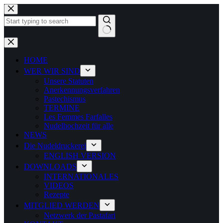
Zum
Inhalt
springen
Keine
Ergebnisse
HOME
WER WIR SIND
Unsere Statuten
Anerkennungsverfahren
Pastechismus
TERMINE
Les Femmes Farfalles
Nudelhochzeit für alle
NEWS
Die Nudeldruckerei
ENGLISH VERSION
DOWNLOADS
INTERNATIONALES
VIDEOS
Rezepte
MITGLIED WERDEN
Netzwerk der Pastafari